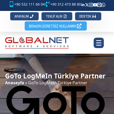
+90 532 111 66 04
+90 312 473 88 80
ARAYALIM
TEKLİF ALIN
DESTEK
Bitrix24 ÜCRETSİZ KULLANIN!
GoTo LogMeIn Türkiye Partner
Anasayfa
»
GoTo LogMeIn Türkiye Partner