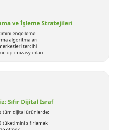
ama ve İşleme Stratejileri
tımını engelleme
ırma algoritmaları
merkezleri tercihi
eme optimizasyonları
 Sıfır Dijital İsraf
z tüm dijital ürünlerde:
 tüketimini sıfırlamak
mize etmek