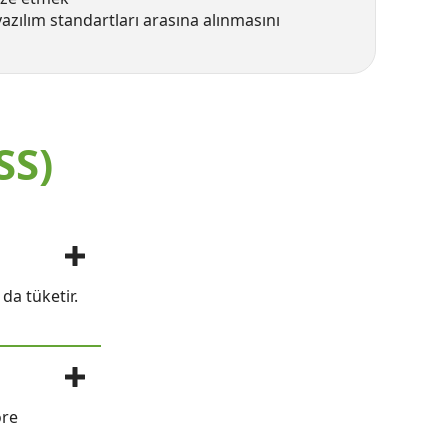
yazılım standartları arasına alınmasını
SS)
da tüketir.
öre