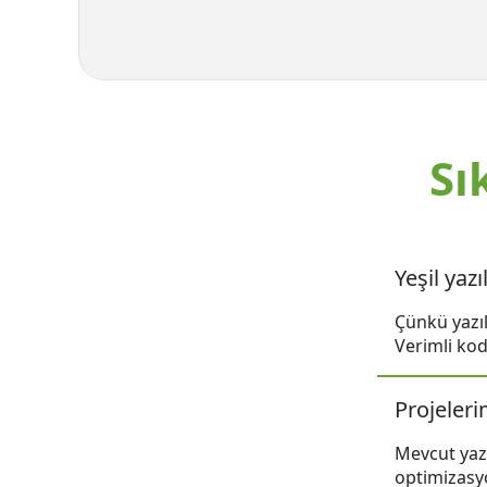
Sı
Yeşil yaz
Çünkü yazıl
Verimli ko
Projeleri
Mevcut yazı
optimizasyon