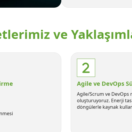
tlerimiz ve Yaklaşıml
tirme
Agile ve DevOps Sü
Agile/Scrum ve DevOps mod
oluşturuyoruz. Enerji ta
döngülerle kaynak kullan
enmesi