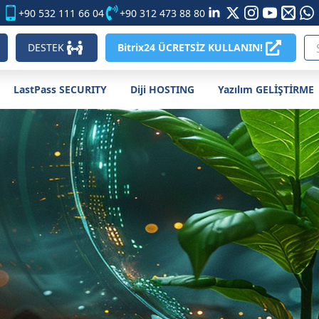
+90 532 111 66 04
+90 312 473 88 80
DESTEK
Bitrix24 ÜCRETSİZ KULLANIN!
LastPass SECURITY
Diji HOSTING
Yazılım GELİŞTİRME