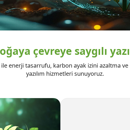
oğaya çevreye saygılı yazıl
le enerji tasarrufu, karbon ayak izini azaltma ve s
yazılım hizmetleri sunuyoruz.