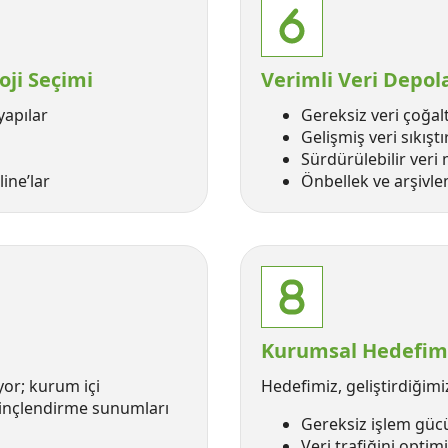
oji Seçimi
Verimli Veri Depol
yapılar
Gereksiz veri çoğal
i
Gelişmiş veri sıkışt
Sürdürülebilir veri 
ine’lar
Önbellek ve arşivl
Kurumsal Hedefimiz:
iyor; kurum içi
Hedefimiz, geliştirdiğimi
ilinçlendirme sunumları
Gereksiz işlem gücü
Veri trafiğini opti