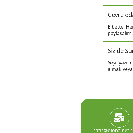
Çevre odak
Elbette. He
paylaşalım.
Siz de Sü
Yeşil yazıl
almak veya 
satis@globalnet.