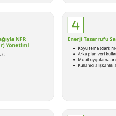
ağıyla NFR
Enerji Tasarrufu Sa
r) Yönetimi
Koyu tema (dark mo
Arka plan veri kull
uz:
Mobil uygulamalarda
Kullanıcı alışkanlı