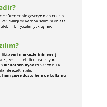
edir?
irme süreçlerinin çevreye olan etkisini
verimliliği ve karbon salımını en aza
ebilir bir yazılım yaklaşımıdır.
zılım?
irlikte
veri merkezlerinin enerji
te çevresel tehdit oluşturuyor.
mın
bir karbon ayak izi
var ve bu iz,
r ile azaltılabilir.
ı,
hem çevre dostu hem de kullanıcı
.