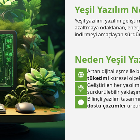
Yeşil Yazılım N
Yeşil yazılım; yazılım gelişt
azaltmaya odaklanan, enerji 
indirmeyi amaçlayan sürdürül
Neden Yeşil Ya
Artan dijitalleşme ile b
tüketimi
küresel ölçek
Geliştirilen her yazılı
sürdürülebilir yaklaşımla
Bilinçli yazılım tasarım
dostu çözümler
üretir