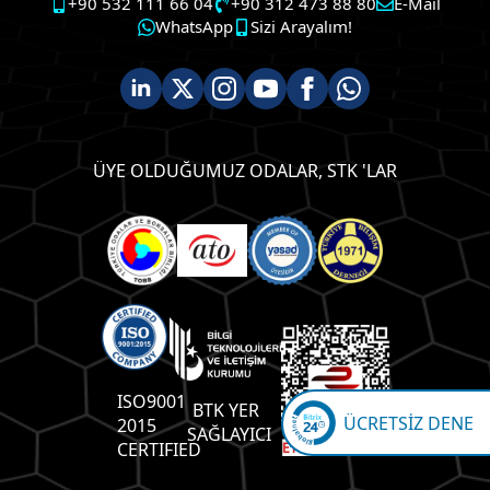
+90 532 111 66 04
+90 312 473 88 80
E-Mail
WhatsApp
Sizi Arayalım!
ÜYE OLDUĞUMUZ ODALAR, STK 'LAR
ISO9001
BTK YER
ÜCRETSİZ DENE
2015
SAĞLAYICI
CERTIFIED