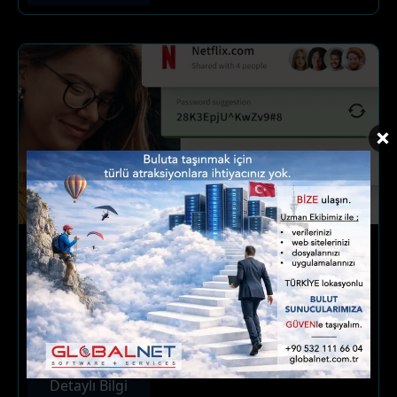
LastPass Şifre Kimlik Yönetimi
LastPass Parola, Şifre Saklama, Koruma, Otomatik
Doldurma ve Kimlik Yönetimi, Türkiye Authorized
Network Partner
Detaylı Bilgi