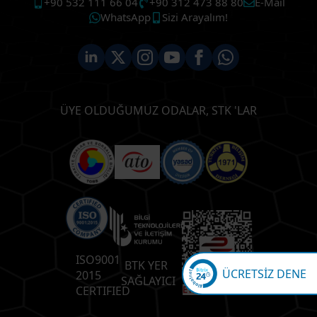
+90 532 111 66 04
+90 312 473 88 80
E-Mail
WhatsApp
Sizi Arayalım!
ÜYE OLDUĞUMUZ ODALAR, STK 'LAR
ISO9001
BTK YER
ÜCRETSİZ DENE
2015
SAĞLAYICI
CERTIFIED