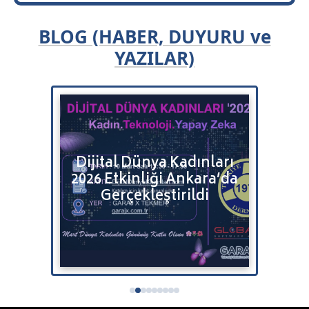
BLOG (HABER, DUYURU ve
YAZILAR)
Bulut
Dijital Dünya Kadınları
Bitr
2026 Etkinliği Ankara’da
Satı
tenizi
Gerçekleştirildi