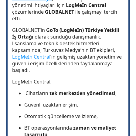
yönetimi ihtiyaçları için
LogMeIn Central
çözümlerinde
GLOBALNET
ile çalışmayı tercih
etti.
GLOBALNET’in
GoTo (LogMeIn) Türkiye Yetkili
İş Ortağı
olarak sunduğu danışmanlık,
lisanslama ve teknik destek hizmetleri
kapsamında; Turkuvaz Medya’nın BT ekipleri,
LogMeIn Central
’ın gelişmiş uzaktan yönetim ve
güvenli erişim özelliklerinden faydalanmaya
başladı.
LogMeIn Central;
Cihazların
tek merkezden yönetilmesi
,
Güvenli uzaktan erişim,
Otomatik güncelleme ve izleme,
BT operasyonlarında
zaman ve maliyet
tasarrufu