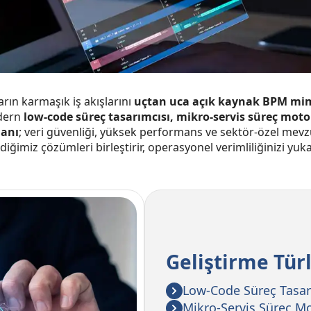
arın karmaşık iş akışlarını
uçtan uca açık kaynak BPM mim
odern
low-code süreç tasarımcısı, mikro-servis süreç moto
manı
; veri güvenliği, yüksek performans ve sektör-özel mevz
rdiğimiz çözümleri birleştirir, operasyonel verimliliğinizi yukar
Geliştirme Türl
Low-Code Süreç Tasar
Mikro-Servis Süreç M