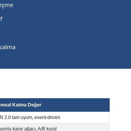
leşme
f
ısalma
msal Katma Değer
 2.0 tam uyum, event-driven
yonlu karar ağacı, A/B kural