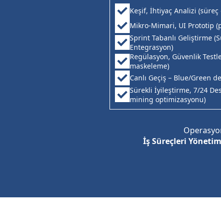
Keşif, İhtiyaç Analizi (sür
Mikro-Mimari, UI Prototip 
Sprint Tabanlı Geliştirme (
Entegrasyon)
Regülasyon, Güvenlik Testl
maskeleme)
Canlı Geçiş – Blue/Green de
Sürekli İyileştirme, 7/24 De
mining optimizasyonu)
Operasyon
İş Süreçleri Yöneti