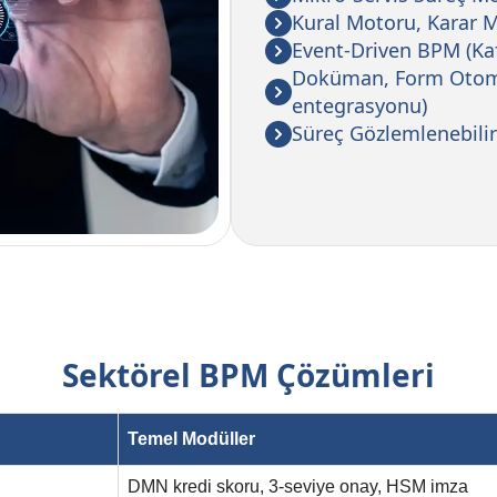
Kural Motoru, Karar 
Event-Driven BPM (Kaf
Doküman, Form Otoma
entegrasyonu)
Süreç Gözlemlenebilir
Sektörel BPM Çözümleri
Temel Modüller
DMN kredi skoru, 3-seviye onay, HSM imza