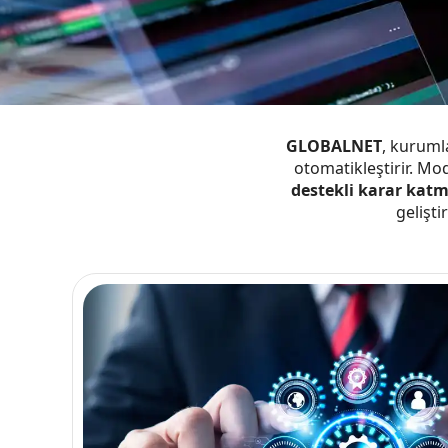
GLOBALNET
, kuruml
otomatikleştirir. M
destekli karar kat
gelişti