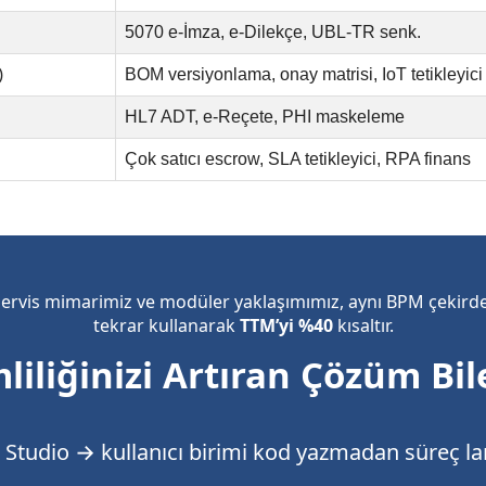
5070 e-İmza, e-Dilekçe, UBL-TR senk.
)
BOM versiyonlama, onay matrisi, IoT tetikleyici
HL7 ADT, e-Reçete, PHI maskeleme
Çok satıcı escrow, SLA tetikleyici, RPA finans
servis mimarimiz ve modüler yaklaşımımız, aynı BPM çekirdeğ
tekrar kullanarak
TTM’yi %40
kısaltır.
mliliğinizi Artıran Çözüm Bil
Studio → kullanıcı birimi kod yazmadan süreç l