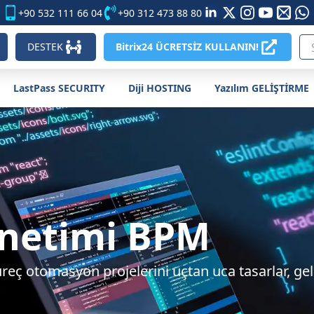
+90 532 111 66 04
+90 312 473 88 80
DESTEK
Bitrix24 ÜCRETSİZ KULLANIN!
LastPass SECURITY
Diji HOSTING
Yazılım GELİŞTİRME
Yönetimi BPM
otomasyon projelerini uçtan uca tasarlar, gelişt