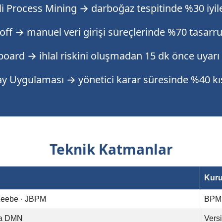
li Process Mining → darboğaz tespitinde %30 iyi
ff → manuel veri girişi süreçlerinde %70 tasarru
oard → ihlal riskini oluşmadan 15 dk önce uyarı
y Uygulaması → yönetici karar süresinde %40 k
Teknik Katmanlar
Kuru
Zeebe · JBPM
BPMN
da DMN
Versi