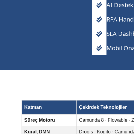
AI Destek
RPA Hando
SLA Dashb
Mobil Ona
Katman
Çekirdek Teknolojiler
Süreç Motoru
Camunda 8 · Flowable · 
Kural, DMN
Drools · Kogito · Camun