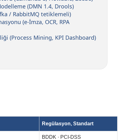
Modelleme (DMN 1.4, Drools)
ka / RabbitMQ tetiklemeli)
syonu (e-İmza, OCR, RPA
liği (Process Mining, KPI Dashboard)
Regülasyon, Standart
BDDK · PCI-DSS