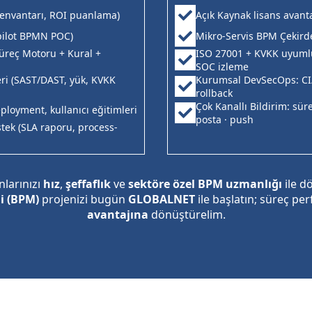
eç envantarı, ROI puanlama)
Açık Kaynak lisans avanta
(pilot BPMN POC)
Mikro-Servis BPM Çekird
Süreç Motoru + Kural +
ISO 27001 + KVKK uyumlu 
SOC izleme
eri (SAST/DAST, yük, KVKK
Kurumsal DevSecOps: CI/
rollback
Çok Kanallı Bildirim: sü
ployment, kullanıcı eğitimleri
posta · push
stek (SLA raporu, process-
larınızı
hız
,
şeffaflık
ve
sektöre özel BPM uzmanlığı
ile d
mi (BPM)
projenizi bugün
GLOBALNET
ile başlatın; süreç pe
avantajına
dönüştürelim.