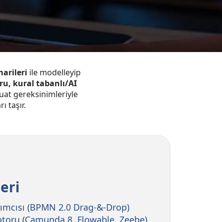
arileri
ile modelleyip
ru, kural tabanlı/AI
uat gereksinimleriyle
ı taşır.
eri
ımcısı (BPMN 2.0 Drag-&-Drop)
otoru (Camunda 8, Flowable, Zeebe)