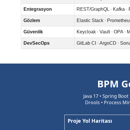
Entegrasyon
REST/GraphQL · Kafka ·
Gözlem
Elastic Stack · Prometheu
Güvenlik
Keycloak · Vault · OPA · 
DevSecOps
GitLab CI · ArgoCD · Sona
BPM Ge
Java 17 • Spring Boot
Drools • Process Min
Proje Yol Haritası