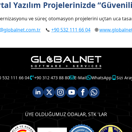
l Yazılım Projelerinizde “Güvenilir
zasyonu ve süreç otomasyon projelerini uçtan uca tasarlar,
s@globalnet.com.tr
📞
+90 532 111 66 04
🌐
www.globalnet
0 532 111 66 04
+90 312 473 88 80
E-Mail
WhatsApp
Sizi Ara
ÜYE OLDUĞUMUZ ODALAR, STK 'LAR