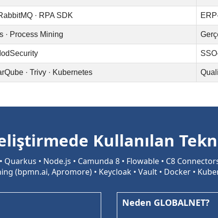
 RabbitMQ · RPA SDK
ERP-
s · Process Mining
Gerç
ModSecurity
SSO
rQube · Trivy · Kubernetes
Quali
liştirmede Kullanılan Tekno
 • Quarkus • Node.js • Camunda 8 • Flowable • C8 Connector
ing (bpmn.ai, Apromore) • Keycloak • Vault • Docker • Kube
Neden GLOBALNET?