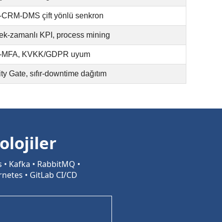
CRM-DMS çift yönlü senkron
ek-zamanlı KPI, process mining
-MFA, KVKK/GDPR uyum
ty Gate, sıfır-downtime dağıtım
lojiler
s • Kafka • RabbitMQ •
rnetes • GitLab CI/CD