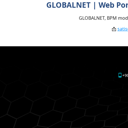
GLOBALNET | Web Porta
GLOBALNET, BPM moderni
📩
sati
+9