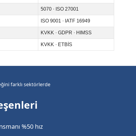
5070 · ISO 27001
ISO 9001 · IATF 16949
KVKK · GDPR · HIMSS
KVKK · ETBİS
ini farklı sektörlerde
eşenleri
ansmanı %50 hız