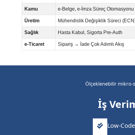
Kamu
e-Belge, e-İmza Süreç Otomasyonu
Üretim
Mühendislik Değişiklik Süreci (ECN
Sağlık
Hasta Kabul, Sigorta Pre-Auth
e-Ticaret
Sipariş → İade Çok Adımlı Akış
Ölçeklenebilir mikro-
İş Veri
Low-Code 