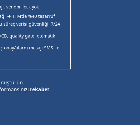
jı, vendor-lock yok
eği → TTM’de %40 tasarruf
süreç verisi güvenliği, 7/24
CD, quality gate, otomatik
reç onay/alarm mesajı SMS · e-
önüştürün.
rformansınızı
rekabet