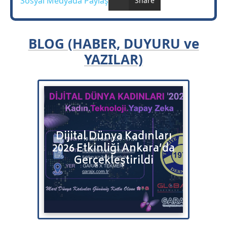
Sosyal Medyada Paylaş
Share
BLOG (HABER, DUYURU ve
YAZILAR)
Bulut
Dijital Dünya Kadınları
Bitr
2026 Etkinliği Ankara’da
Satı
tenizi
Gerçekleştirildi