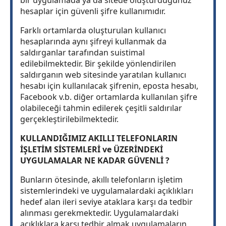
bir uygulamada ya da sitede oluşturduğunuz
hesaplar için güvenli şifre kullanımıdır.
Farklı ortamlarda oluşturulan kullanıcı
hesaplarında aynı şifreyi kullanmak da
saldırganlar tarafından suistimal
edilebilmektedir. Bir şekilde yönlendirilen
saldırganın web sitesinde yaratılan kullanıcı
hesabı için kullanılacak şifrenin, eposta hesabı,
Facebook v.b. diğer ortamlarda kullanılan şifre
olabileceği tahmin edilerek çeşitli saldırılar
gerçekleştirilebilmektedir.
KULLANDIĞIMIZ AKILLI TELEFONLARIN
İŞLETİM SİSTEMLERİ ve ÜZERİNDEKİ
UYGULAMALAR NE KADAR GÜVENLİ ?
Bunların ötesinde, akıllı telefonların işletim
sistemlerindeki ve uygulamalardaki açıklıkları
hedef alan ileri seviye ataklara karşı da tedbir
alınması gerekmektedir. Uygulamalardaki
açıklıklara karşı tedbir almak uygulamaların