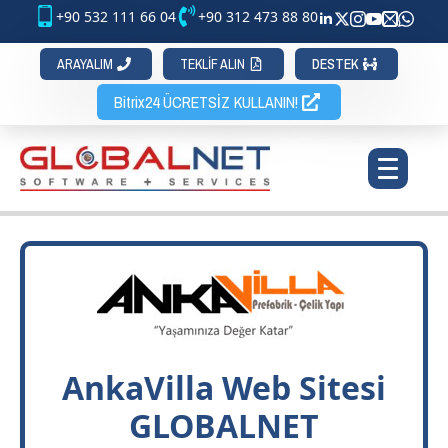
+90 532 111 66 04
+90 312 473 88 80
ARAYALIM
TEKLİF ALIN
DESTEK
Bitrix24 ÜCRETSİZ KULLANIN!
AnkaVilla Web Sitesi
GLOBALNET