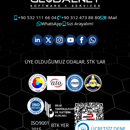
+90 532 111 66 04
+90 312 473 88 80
E-Mail
WhatsApp
Sizi Arayalım!
ÜYE OLDUĞUMUZ ODALAR, STK 'LAR
ISO9001
BTK YER
ÜCRETSİZ DENE
2015