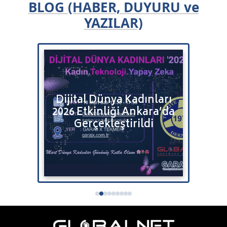
BLOG (HABER, DUYURU ve
YAZILAR)
Bulut
Dijital Dünya Kadınları
Bitr
2026 Etkinliği Ankara’da
Satı
tenizi
Gerçekleştirildi