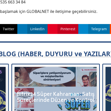
 535 663 34 84
başlamak için GLOBALNET ile iletişime geçebilirsiniz.
Twitter
LinkedIn
Pinterest
Telegram
BLOG (HABER, DUYURU ve YAZILAR
Bitrix24 Süper Kahraman: Satış
Süreçlerinde Düzen ve Kontrol