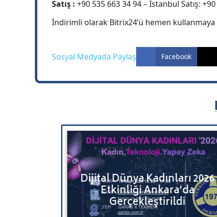
Satış :
+90 535 663 34 94 – İstanbul Satış: +90
İndirimli olarak Bitrix24’ü hemen kullanmaya 
Sosyal Medyada Paylaş
Facebook
u Bulut
Dijital Dünya Kadınları 2026
erinizi ve
Etkinliği Ankara’da
e Taşıyın
Gerçekleştirildi