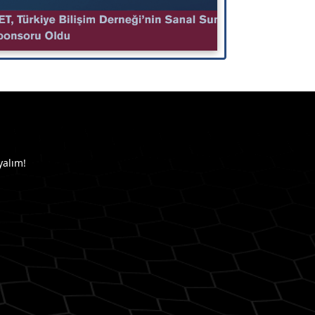
yalım!