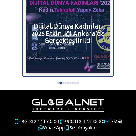
Bulut
Dijital Dünya Kadınları
Bitr
2026 Etkinliği Ankara’da
Satı
tenizi
Gerçekleştirildi
+90 532 111 66 04
+90 312 473 88 80
E-Mail
WhatsApp
Sizi Arayalım!