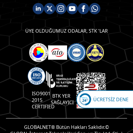
ÜYE OLDUĞUMUZ ODALAR, STK 'LAR
ISO9001
BTK YER
ÜCRETSİZ DENE
2015
SAĞLAYICI
CERTIFIED
GLOBALNET® Bütün Hakları Saklıdır.©