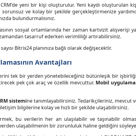
ve CRM’de yeni bir kişi oluşturulur. Yeni kaydı oluşturulan kiş
 sorunsuz ve kolay bir şekilde gerçekleştirmenize yardımcı o
ınızda bulundurmalısınız.
asının sosyal ortamlarında her zaman kartvizit alışverişi yapıl
amandan tasarruf ederken verimliliği artırabilirsiniz.
sayısı Bitrix24 planınıza bağlı olarak değişecektir.
lamasının Avantajları
lerini tek bir yerden yönetebileceğiniz bütünleşik bir işbirli
etirecek pek çok araç ve özellik mevcuttur.
Mobil uygulamada
RM sistemi
ne tanımlayabilirsiniz. Tedarikçileriniz, mevcut v
letişim bilgilerine kolay ve hızlı bir şekilde ulaşabilirsiniz.
ürmek, bu verilerin her an ulaşılabilir ve taşınabilir olması
erden ulaşabilmenin bir zorunluluk haline geldiğini söyleyeb