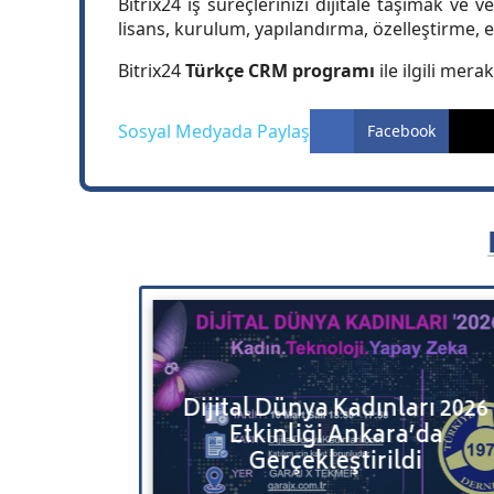
Bitrix24 iş süreçlerinizi dijitale taşımak ve 
lisans, kurulum, yapılandırma, özelleştirme, 
Bitrix24
Türkçe CRM programı
ile ilgili mera
Sosyal Medyada Paylaş
Facebook
u Bulut
Dijital Dünya Kadınları 2026
erinizi ve
Etkinliği Ankara’da
e Taşıyın
Gerçekleştirildi