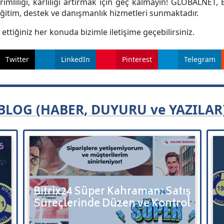
verimliliği, karlılığı artırmak için geç kalmayın! GLOBALNET, 
eğitim, destek ve danışmanlık hizmetleri sunmaktadır.
k ettiğiniz her konuda bizimle iletişime geçebilirsiniz.
Twitter
LinkedIn
Pinterest
Telegram
BLOG (HABER, DUYURU ve YAZILAR
Bitrix24 Süper Kahraman: Satış
Süreçlerinde Düzen ve Kontrol