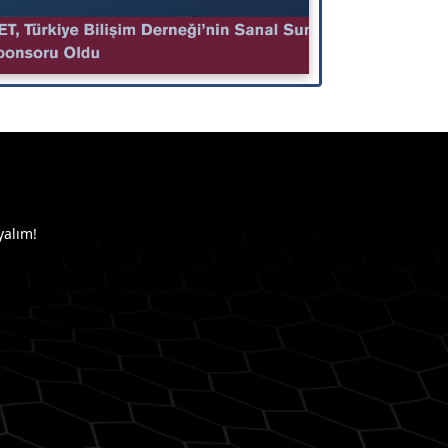
yalım!