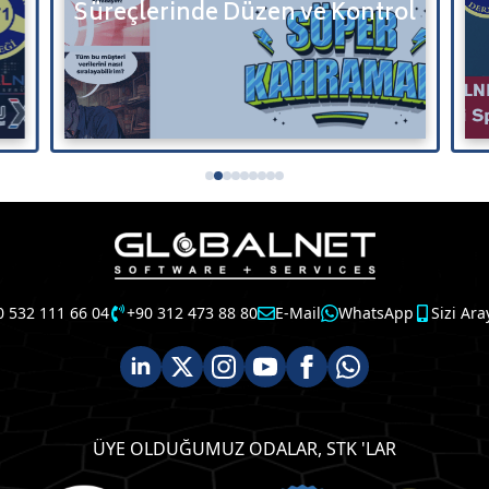
Derneği’nin Sanal Sunucu
ntrol
Hizmeti Sponsoru Oldu
0 532 111 66 04
+90 312 473 88 80
E-Mail
WhatsApp
Sizi Ara
ÜYE OLDUĞUMUZ ODALAR, STK 'LAR