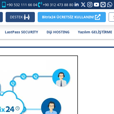
+90 532 111 66 04
+90 312 473 88 80
DESTEK
Bitrix24 ÜCRETSİZ KULLANIN!
LastPass SECURITY
Diji HOSTING
Yazılım GELİŞTİRME