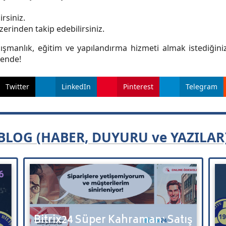
rsiniz.
erinden takip edebilirsiniz.
danışmanlık, eğitim ve yapılandırma hizmeti almak istediğini
üvende!
Twitter
LinkedIn
Pinterest
Telegram
BLOG (HABER, DUYURU ve YAZILAR
GLOBALNET, Türkiye Bilişim
Satış