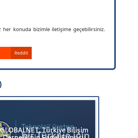
z her konuda bizimle iletişime geçebilirsiniz.
Reddit
)
GLOBALNET, 42. Ulusal Bilişim
ALARK
Kurultayı – BİLİŞİM 2026’ya