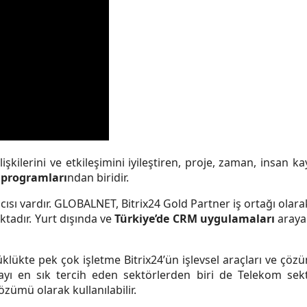
ilişkilerini ve etkileşimini iyileştiren, proje, zaman, insan
programları
ndan biridir.
cısı vardır. GLOBALNET, Bitrix24 Gold Partner iş ortağı olar
tadır. Yurt dışında ve
Türkiye’de CRM uygulamaları
arayan
yüklükte pek çok işletme Bitrix24’ün işlevsel araçları ve çözüml
anmayı en sık tercih eden sektörlerden biri de Telekom sek
zümü olarak kullanılabilir.