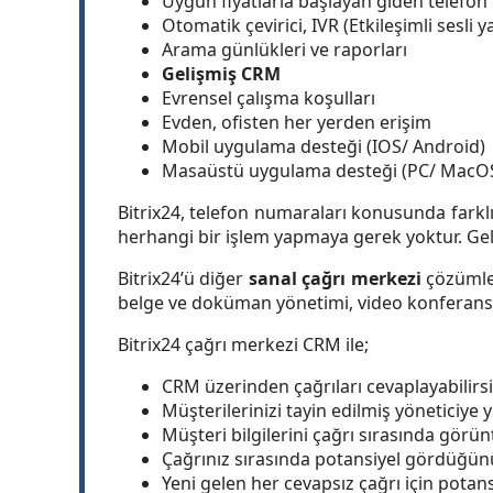
Uygun fiyatlarla başlayan giden telefon
Otomatik çevirici, IVR (Etkileşimli sesli y
Arama günlükleri ve raporları
Gelişmiş CRM
Evrensel çalışma koşulları
Evden, ofisten her yerden erişim
Mobil uygulama desteği (IOS/ Android)
Masaüstü uygulama desteği (PC/ MacO
Bitrix24, telefon numaraları konusunda farklı
herhangi bir işlem yapmaya gerek yoktur. Gel
Bitrix24’ü diğer
sanal çağrı merkezi
çözümler
belge ve doküman yönetimi, video konferans, gr
Bitrix24 çağrı merkezi CRM ile;
CRM üzerinden çağrıları cevaplayabilirsi
Müşterilerinizi tayin edilmiş yöneticiye 
Müşteri bilgilerini çağrı sırasında görünt
Çağrınız sırasında potansiyel gördüğünüz
Yeni gelen her cevapsız çağrı için potans