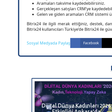
Aramaları takvime kaydedebilirsiniz.
Gerçekleşen satışları CRM’ye kaydedebili
Gelen ve giden aramaları CRM sistemi üz
Bitrix24 ile ilgili merak ettiğiniz, destek, 
Bitrix24 kullanıcıları Türkiye’de Bitrix24 ile g
Sosyal Medyada Paylaş
Facebook
ınları 2026
Bitrix24 Süper Kahraman: 