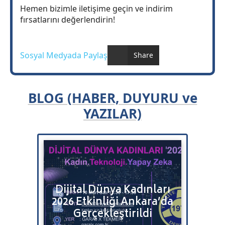
Hemen bizimle iletişime geçin ve indirim
fırsatlarını değerlendirin!
Sosyal Medyada Paylaş
Share
BLOG (HABER, DUYURU ve
YAZILAR)
Bulut
Dijital Dünya Kadınları
Bitr
2026 Etkinliği Ankara’da
Satı
tenizi
Gerçekleştirildi