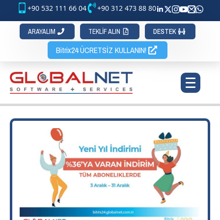
+90 532 111 66 04
+90 312 473 88 80
ARAYALIM
TEKLİF ALIN
DESTEK
Bitrix24 ÜCRETSİZ KULLANIN!