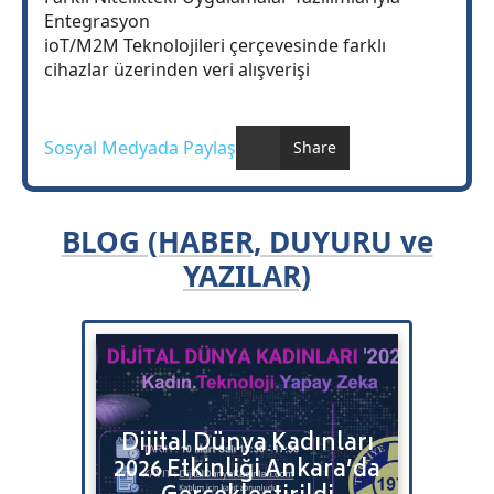
Entegrasyon
ioT/M2M Teknolojileri çerçevesinde farklı
cihazlar üzerinden veri alışverişi
Sosyal Medyada Paylaş
Share
BLOG (HABER, DUYURU ve
YAZILAR)
Bulut
Dijital Dünya Kadınları
Bitr
2026 Etkinliği Ankara’da
Satı
tenizi