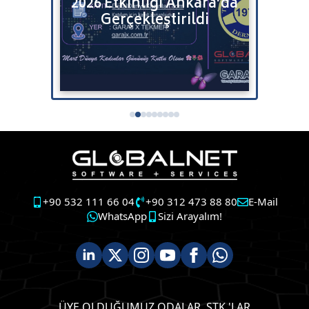
2026 Etkinliği Ankara’da
Satı
tenizi
Gerçekleştirildi
+90 532 111 66 04
+90 312 473 88 80
E-Mail
WhatsApp
Sizi Arayalım!
ÜYE OLDUĞUMUZ ODALAR, STK 'LAR