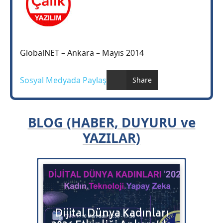
GlobalNET – Ankara – Mayıs 2014
Sosyal Medyada Paylaş
Share
BLOG (HABER, DUYURU ve
YAZILAR)
Bulut
Dijital Dünya Kadınları
Bitr