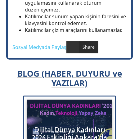
uygulamasını kullanarak oturum
düzenleyemez.
Katılımcılar sunum yapan kişinin faresini ve
klavyesini kontrol edemez.
Katılımcılar çizim araçlarını kullanamazlar.
Sosyal Medyada Paylaş
Share
BLOG (HABER, DUYURU ve
YAZILAR)
Bulut
Dijital Dünya Kadınları
Bitr
2026 Etkinliği Ankara’da
Satı