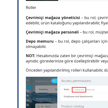
Roller
Çevrimiçi mağaza yöneticisi
– bu rol, çevri
edebilir, ürün kataloğunu yapılandırabilir, fiyat
Çevrimiçi mağaza personeli
– bu rol, müşter
Depo memuru
– bu rol, depo çalışanları içi
olmayabilir.
NOT:
Hesabınızda zaten bir çevrimiçi mağaza v
aynıdır, görevlerinize göre özelleştirebilir veya 
Önceden yapılandırılmış rolleri kullanabilir, dü