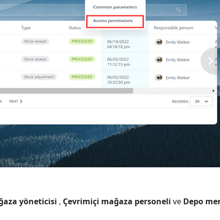
ğaza yöneticisi
,
Çevrimiçi mağaza personeli
ve
Depo me