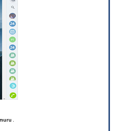
muru
.