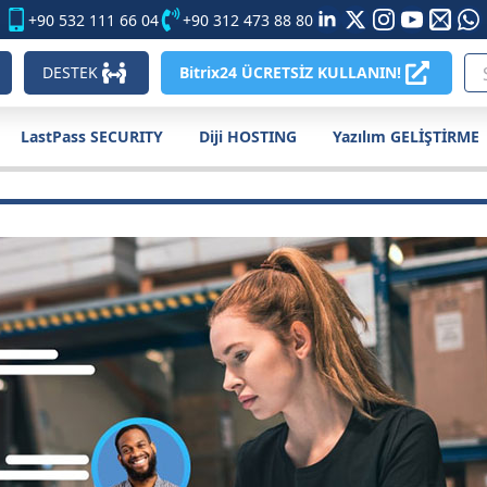
+90 532 111 66 04
+90 312 473 88 80
DESTEK
Bitrix24 ÜCRETSİZ KULLANIN!
LastPass SECURITY
Diji HOSTING
Yazılım GELİŞTİRME