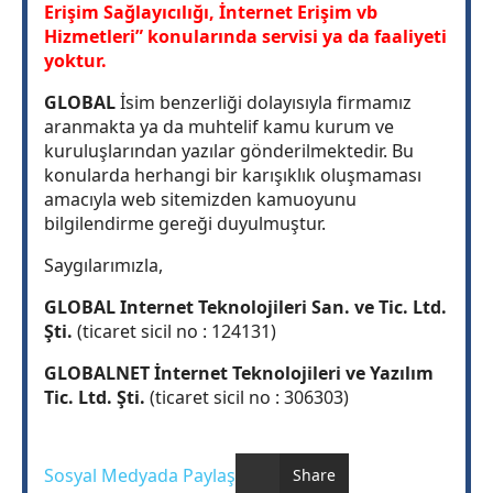
Erişim Sağlayıcılığı, İnternet Erişim vb
Hizmetleri” konularında servisi ya da faaliyeti
yoktur.
GLOBAL
İsim benzerliği dolayısıyla firmamız
aranmakta ya da muhtelif kamu kurum ve
kuruluşlarından yazılar gönderilmektedir. Bu
konularda herhangi bir karışıklık oluşmaması
amacıyla web sitemizden kamuoyunu
bilgilendirme gereği duyulmuştur.
Saygılarımızla,
GLOBAL Internet Teknolojileri San. ve Tic. Ltd.
Şti.
(ticaret sicil no : 124131)
GLOBALNET İnternet Teknolojileri ve Yazılım
Tic. Ltd. Şti.
(ticaret sicil no : 306303)
Sosyal Medyada Paylaş
Share