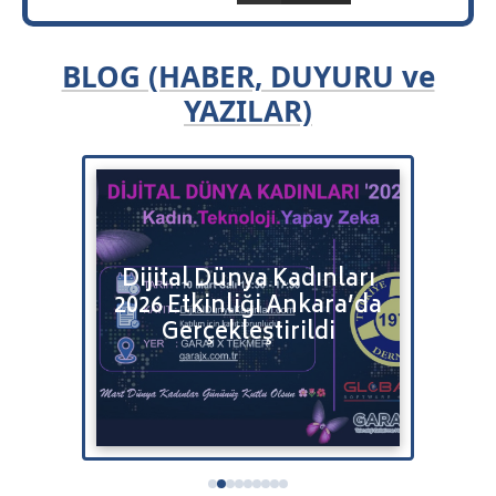
BLOG (HABER, DUYURU ve
YAZILAR)
Bulut
Dijital Dünya Kadınları
Bitr
2026 Etkinliği Ankara’da
Satı
tenizi
Gerçekleştirildi