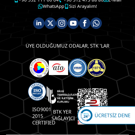
WhatsApp
Sizi Arayalım!
ÜYE OLDUĞUMUZ ODALAR, STK 'LAR
ISO9001
BTK YER
ÜCRETSİZ DENE
2015
SAĞLAYICI
CERTIFIED