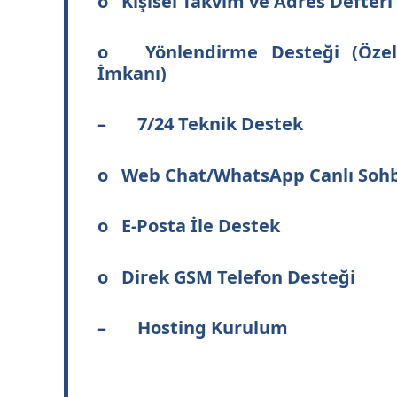
o Kişisel Takvim ve Adres Defteri
o Yönlendirme Desteği (Özel
İmkanı)
– 7/24 Teknik Destek
o Web Chat/WhatsApp Canlı Soh
o E-Posta İle Destek
o Direk GSM Telefon Desteği
– Hosting Kurulum