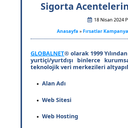
Sigorta Acenteleri
18 Nisan 2024 
Anasayfa
»
Fırsatlar Kampanya
GLOBAL
NET
®
olarak 1999 Yılında
yurtiçi/yurtdışı binlerce kurums
teknolojik veri merkezileri altyapı
Alan Adı
Web Sitesi
Web Hosting