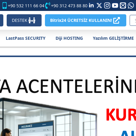
+90 532 111 66 04
+90 312 473 88 80
DESTEK
Bitrix24 ÜCRETSİZ KULLANIN!
LastPass SECURITY
Diji HOSTING
Yazılım GELİŞTİRME