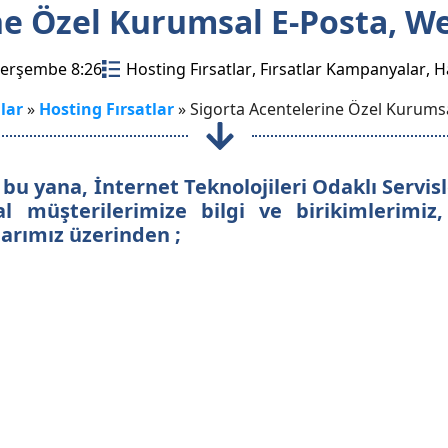
ne Özel Kurumsal E-Posta, We
Perşembe 8:26
Hosting Fırsatlar
Fırsatlar Kampanyalar
H
lar
»
Hosting Fırsatlar
»
Sigorta Acentelerine Özel Kurumsa
n bu yana,
İnternet Teknolojileri Odaklı Servi
al müşterilerimize bilgi ve birikimlerimiz,
larımız üzerinden ;