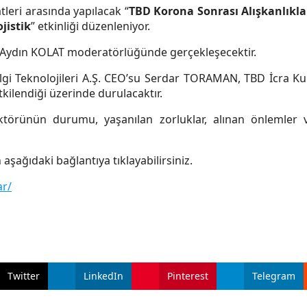
tleri arasında yapılacak “
TBD Korona Sonrası Alışkanlıkla
jistik
” etkinliği düzenleniyor.
. Aydın KOLAT moderatörlüğünde gerçekleşecektir.
lgi Teknolojileri A.Ş. CEO’su Serdar TORAMAN, TBD İcra K
kilendiği üzerinde durulacaktır.
ektörünün durumu, yaşanılan zorluklar, alınan önlemler v
 aşağıdaki bağlantıya tıklayabilirsiniz.
ar/
Twitter
LinkedIn
Pinterest
Telegram