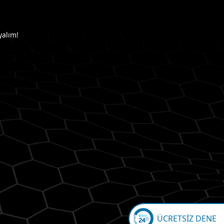
yalım!
ÜCRETSİZ DENE