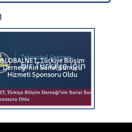
)
GLOBALNE
GLOBALNET, Türkiye Bilişim
Kurulta
Derneği’nin Sanal Sunucu
Etkinlik 
Hizmeti Sponsoru Oldu