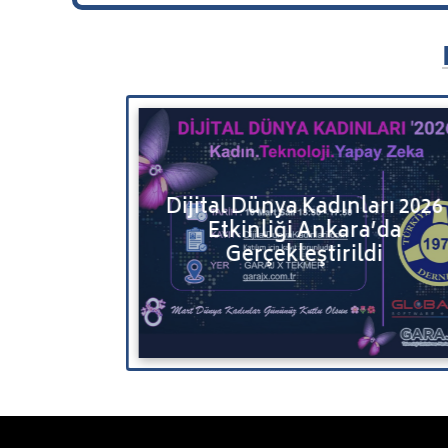
u Bulut
Dijital Dünya Kadınları 2026
erinizi ve
Etkinliği Ankara’da
e Taşıyın
Gerçekleştirildi