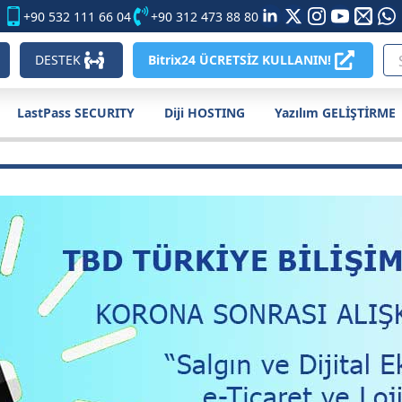
+90 532 111 66 04
+90 312 473 88 80
DESTEK
Bitrix24 ÜCRETSİZ KULLANIN!
LastPass SECURITY
Diji HOSTING
Yazılım GELİŞTİRME