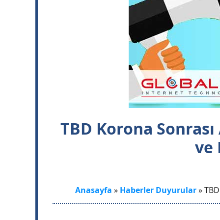
TBD Korona Sonrası A
ve 
Anasayfa
»
Haberler Duyurular
»
TBD 