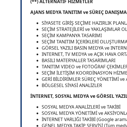
(**) ALTERNATİF HİZMETLER
AJANS MEDYA TANITIM ve SÜREÇ DANIŞMA
SİYASETE GİRİŞ SEÇİME HAZIRLIK PLA
SEÇİM STRATEJİLERİ ve YAKLAŞIMLAR 
SEÇİM KAMPANYA TASARIMI
SEÇİM TANITIM İÇERİKLERİ OLUŞTURM
GÖRSEL YAZILI BASIN MEDYA ve INTE
INTERNET, TV MEDYA ve AÇIK HAVA OR
BASILI MATERYALLER TASARIMLARI
TANITIM VIDEO ve FOTOĞRAF ÇEKİMLE
SEÇİM İLETİŞİM KOORDİNASYON HİZME
GERİ BİLDİRİMLER SÜREÇ YÖNETİMİ ve 
BÖLGESEL SİYASİ ANALİZLER
İNTERNET, SOSYAL MEDYA ve GÖRSEL YAZIL
SOSYAL MEDYA ANALİZLERİ ve TAKİBİ
SOSYAL MEDYA YÖNETİMİ ve AKSİYON
İNTERNET VARLIĞI TAKİBİ (Google arama poz
GENEL MEDYA TAKİP SERVİSİ (Tüm medyal