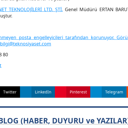
ET TEKNOLOJİLERİ LTD. ŞTİ.
Genel Müdürü ERTAN BARU
uştur.
meyen posta engelleyicileri tarafından korunuyor. Görüntü
bilgi@teknosiyaset.com
8 80
t
Twitter
LinkedIn
Pinterest
Telegram
BLOG (HABER, DUYURU ve YAZILAR