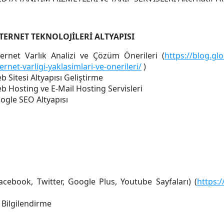
TERNET TEKNOLOJİLERİ ALTYAPISI
ternet Varlık Analizi ve Çözüm Önerileri (
https://blog.glo
ternet-varligi-yaklasimlari-ve-onerileri/
)
b Sitesi Altyapısı Geliştirme
b Hosting ve E-Mail Hosting Servisleri
ogle SEO Altyapısı
ı
cebook, Twitter, Google Plus, Youtube Sayfaları) (
https:/
ı Bilgilendirme