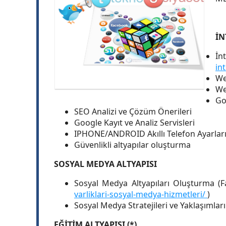
İN
İn
in
We
We
Go
SEO Analizi ve Çözüm Önerileri
Google Kayıt ve Analiz Servisleri
IPHONE/ANDROID Akıllı Telefon Ayarlar
Güvenlikli altyapılar oluşturma
SOSYAL MEDYA ALTYAPISI
Sosyal Medya Altyapıları Oluşturma (Fa
varliklari-sosyal-medya-hizmetleri/
)
Sosyal Medya Stratejileri ve Yaklaşımlar
EĞİTİM ALTYAPISI (*)