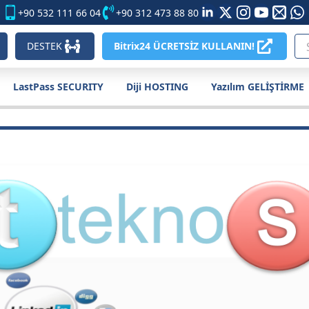
+90 532 111 66 04
+90 312 473 88 80
DESTEK
Bitrix24 ÜCRETSİZ KULLANIN!
LastPass SECURITY
Diji HOSTING
Yazılım GELİŞTİRME