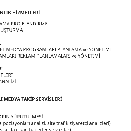
NLIK HİZMETLERİ
NLAMA PROJELENDİRME
OLUŞTURMA
A
RNET MEDYA PROGRAMLARI PLANLAMA ve YÖNETİMİ
TAMLARI REKLAM PLANLAMALARI ve YÖNETİMİ
Rİ
TLERİ
ANALİZİ
I MEDYA TAKİP SERVİSLERİ
LARIN YÜRÜTÜLMESİ
isyonları analizi, site trafik ziyaretçi analizleri)
arda çıkan haberler ve yazılar)