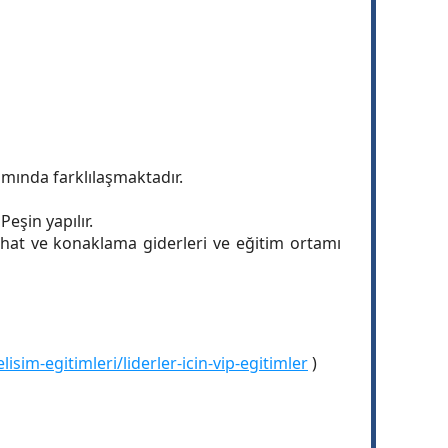
amında farklılaşmaktadır.
eşin yapılır.
yahat ve konaklama giderleri ve eğitim ortamı
im-egitimleri/liderler-icin-vip-egitimler
)