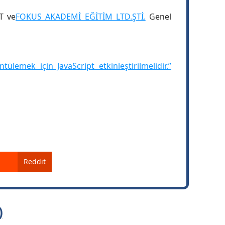
T ve
FOKUS AKADEMİ EĞİTİM LTD.ŞTİ.
Genel
lemek için JavaScript etkinleştirilmelidir.”
Reddit
)