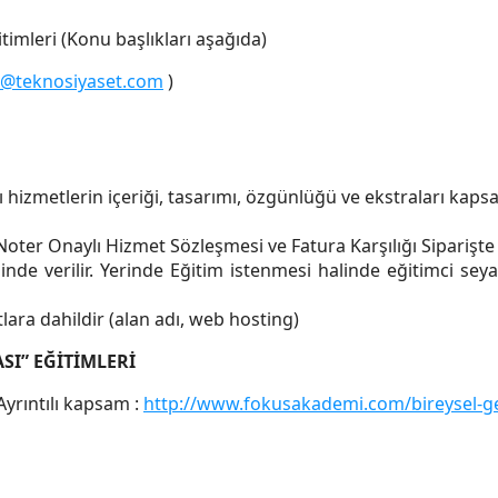
imleri (Konu başlıkları aşağıda)
gi@teknosiyaset.com
)
ı hizmetlerin içeriği, tasarımı, özgünlüğü ve ekstraları kaps
Noter Onaylı Hizmet Sözleşmesi ve Fatura Karşılığı Siparişte P
nde verilir. Yerinde Eğitim istenmesi halinde eğitimci se
atlara dahildir (alan adı, web hosting)
SI” EĞİTİMLERİ
Ayrıntılı kapsam :
http://www.fokusakademi.com/bireysel-gelis