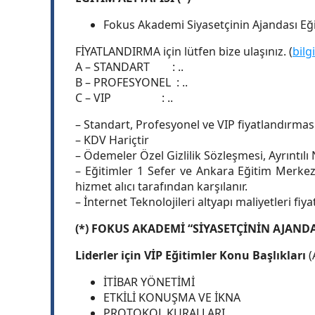
Fokus Akademi Siyasetçinin Ajandası Eğit
FİYATLANDIRMA için lütfen bize ulaşınız. (
bil
A – STANDART : ..
B – PROFESYONEL : ..
C – VIP : ..
– Standart, Profesyonel ve VIP fiyatlandırmas
– KDV Hariçtir
– Ödemeler Özel Gizlilik Sözleşmesi, Ayrıntılı 
– Eğitimler 1 Sefer ve Ankara Eğitim Merkezi
hizmet alıcı tarafından karşılanır.
– İnternet Teknolojileri altyapı maliyetleri fiy
(*) FOKUS AKADEMİ “SİYASETÇİNİN AJANDA
Liderler için VİP Eğitimler Konu Başlıkları
(
İTİBAR YÖNETİMİ
ETKİLİ KONUŞMA VE İKNA
PROTOKOL KURALLARI