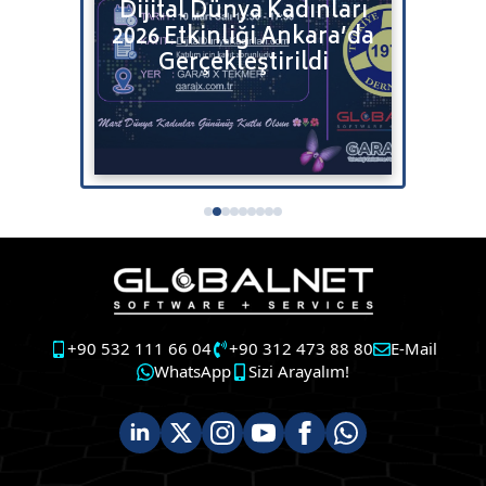
Dijital Dünya Kadınları
Bitr
2026 Etkinliği Ankara’da
Satı
tenizi
Gerçekleştirildi
+90 532 111 66 04
+90 312 473 88 80
E-Mail
WhatsApp
Sizi Arayalım!