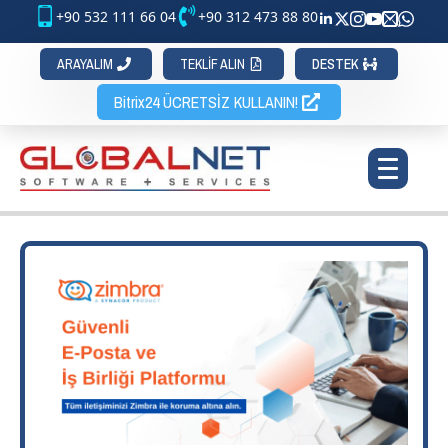
+90 532 111 66 04
+90 312 473 88 80
ARAYALIM
TEKLİF ALIN
DESTEK
Bitrix24 ÜCRETSİZ KULLANIN!