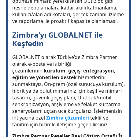
optimize mimari; yerel diskten OCI Blob gibi
nesne depolamalara kadar akıllı katmanlama,
kullanıcı/alan adı kotaları, gerçek zamanlı izleme
ve raporlama ile proaktif kapasite planlaması.
Zimbra’yı GLOBALNET ile
Keşfedin
GLOBALNET olarak Türkiye’de Zimbra Partner
olarak e-posta ve iş birliği
çözümlerinin
kurulum, geçiş, entegrasyon,
eğitim ve yönetilen destek
hizmetlerini
sunmaktayız. On-prem (özel sunucuya kurulum),
hibrit ya da bulut mimariniz için keşif ve mimari
tasarım, güvenli geçiş planı, Outlook/mobil
senkronizasyon, arşivleme ve felaket kurtarma
senaryolarını uçtan uca kurgularız. İşletmenizin
ihtiyacına özel
Zimbra çözümleri
teklif ve
tanıtım için bizimle iletişime geçebilirsiniz.
Zimbra Partner Reseller Bayi Çözüm Ortağı İş