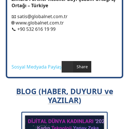
Ortağı – Türkiye
📧
satis@globalnet.com.tr
🌐 www.globalnet.com.tr
📞 +90 532 616 19 99
Sosyal Medyada Paylaş
Share
BLOG (HABER, DUYURU ve
YAZILAR)