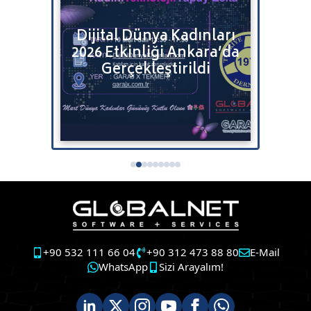
Bulut
Dijital Dünya Kadınları
Bitr
2026 Etkinliği Ankara’da
Satı
tenizi
Gerçekleştirildi
+90 532 111 66 04
+90 312 473 88 80
E-Mail
WhatsApp
Sizi Arayalım!