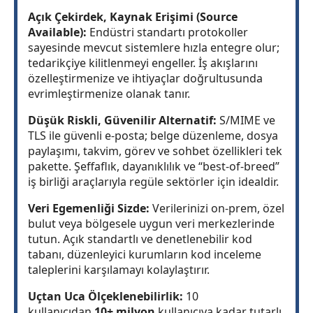
Açık Çekirdek, Kaynak Erişimi (Source
Available):
Endüstri standartı protokoller
sayesinde mevcut sistemlere hızla entegre olur;
tedarikçiye kilitlenmeyi engeller. İş akışlarını
özelleştirmenize ve ihtiyaçlar doğrultusunda
evrimleştirmenize olanak tanır.
Düşük Riskli, Güvenilir Alternatif:
S/MIME ve
TLS ile güvenli e-posta; belge düzenleme, dosya
paylaşımı, takvim, görev ve sohbet özellikleri tek
pakette. Şeffaflık, dayanıklılık ve “best-of-breed”
iş birliği araçlarıyla regüle sektörler için idealdir.
Veri Egemenliği Sizde:
Verilerinizi on-prem, özel
bulut veya bölgesele uygun veri merkezlerinde
tutun. Açık standartlı ve denetlenebilir kod
tabanı, düzenleyici kurumların kod inceleme
taleplerini karşılamayı kolaylaştırır.
Uçtan Uca Ölçeklenebilirlik:
10
kullanıcıdan
10+ milyon
kullanıcıya kadar tutarlı