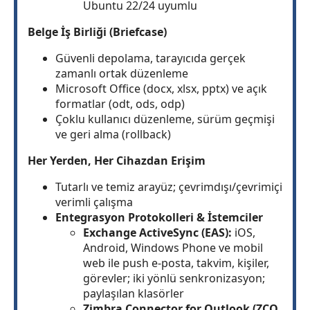
Ubuntu 22/24 uyumlu
Belge İş Birliği (Briefcase)
Güvenli depolama, tarayıcıda gerçek
zamanlı ortak düzenleme
Microsoft Office (docx, xlsx, pptx) ve açık
formatlar (odt, ods, odp)
Çoklu kullanıcı düzenleme, sürüm geçmişi
ve geri alma (rollback)
Her Yerden, Her Cihazdan Erişim
Tutarlı ve temiz arayüz; çevrimdışı/çevrimiçi
verimli çalışma
Entegrasyon Protokolleri & İstemciler
Exchange ActiveSync (EAS):
iOS,
Android, Windows Phone ve mobil
web ile push e-posta, takvim, kişiler,
görevler; iki yönlü senkronizasyon;
paylaşılan klasörler
Zimbra Connector for Outlook (ZCO