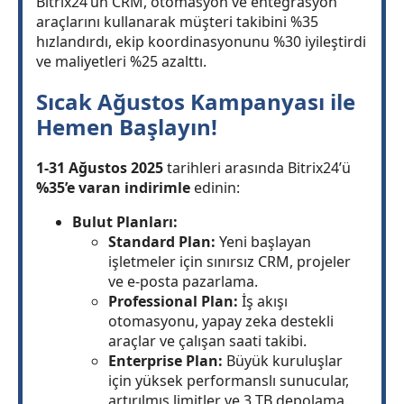
Bitrix24’ün CRM, otomasyon ve entegrasyon
araçlarını kullanarak müşteri takibini %35
hızlandırdı, ekip koordinasyonunu %30 iyileştirdi
ve maliyetleri %25 azalttı.
Sıcak Ağustos Kampanyası ile
Hemen Başlayın!
1-31 Ağustos 2025
tarihleri arasında Bitrix24’ü
%35’e varan indirimle
edinin:
Bulut Planları:
Standard Plan:
Yeni başlayan
işletmeler için sınırsız CRM, projeler
ve e-posta pazarlama.
Professional Plan:
İş akışı
otomasyonu, yapay zeka destekli
araçlar ve çalışan saati takibi.
Enterprise Plan:
Büyük kuruluşlar
için yüksek performanslı sunucular,
artırılmış limitler ve 3 TB depolama.