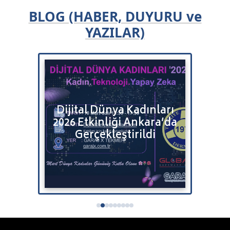
BLOG (HABER, DUYURU ve
YAZILAR)
Bulut
Dijital Dünya Kadınları
Bitr
2026 Etkinliği Ankara’da
Satı
tenizi
Gerçekleştirildi