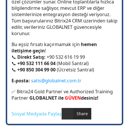
özel çözümler sunar. Online toplantılarla hızlıca
bilgilendirme sağlıyor, mevcut ERP ve diğer
sistemlerinize entegrasyon desteği veriyoruz.
Tüm başvurularınız Bitrix24 CRM üzerinden takip
edilir, verileriniz GLOBALNET güvencesiyle
korunur.
Bu eşsiz fırsatı kaçırmamak için
hemen
iletişime geçin
!
📞
Direkt Satış:
+90 532 616 19 99
📞
+90 532 111 66 04
(Mobil Santral)
📞
+90 850 304 99 00
(Ücretsiz Santral)
E-posta:
satis@globalnet.com.tr
✅ Bitrix24 Gold Partner ve Authorized Training
Partner
GLOBALNET ile
GÜVEN
desiniz!
Sosyal Medyada Paylaş
Share