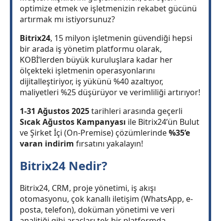
optimize etmek ve işletmenizin rekabet gücünü
artırmak mı istiyorsunuz?
Bitrix24
, 15 milyon işletmenin güvendiği hepsi
bir arada iş yönetim platformu olarak,
KOBİ’lerden büyük kuruluşlara kadar her
ölçekteki işletmenin operasyonlarını
dijitalleştiriyor, iş yükünü %40 azaltıyor,
maliyetleri %25 düşürüyor ve verimliliği artırıyor!
1-31 Ağustos 2025
tarihleri arasında geçerli
Sıcak Ağustos Kampanyası
ile Bitrix24’ün Bulut
ve Şirket İçi (On-Premise) çözümlerinde
%35’e
varan indirim
fırsatını yakalayın!
Bitrix24 Nedir?
Bitrix24, CRM, proje yönetimi, iş akışı
otomasyonu, çok kanallı iletişim (WhatsApp, e-
posta, telefon), doküman yönetimi ve veri
analitiği gibi araçları tek bir platformda