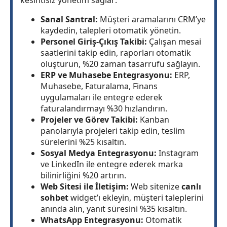
kesintisiz yönetim sağlar:
Sanal Santral:
Müşteri aramalarını CRM’ye
kaydedin, talepleri otomatik yönetin.
Personel Giriş-Çıkış Takibi:
Çalışan mesai
saatlerini takip edin, raporları otomatik
oluşturun, %20 zaman tasarrufu sağlayın.
ERP ve Muhasebe Entegrasyonu:
ERP,
Muhasebe, Faturalama, Finans
uygulamaları ile entegre ederek
faturalandırmayı %30 hızlandırın.
Projeler ve Görev Takibi:
Kanban
panolarıyla projeleri takip edin, teslim
sürelerini %25 kısaltın.
Sosyal Medya Entegrasyonu:
Instagram
ve LinkedIn ile entegre ederek marka
bilinirliğini %20 artırın.
Web Sitesi ile İletişim:
Web sitenize
canlı
sohbet
widget’ı ekleyin, müşteri taleplerini
anında alın, yanıt süresini %35 kısaltın.
WhatsApp Entegrasyonu:
Otomatik