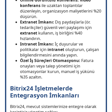
Online Görüntülü Konferans:
Video
konferans
ile uzaktan toplantılar
düzenleyin, organizasyon maliyetlerini %20
düşürün.
Extranet İmkanı:
Dış paydaşlarla (ör.
tedarikçiler) güvenli veri paylaşımı için
extranet
kullanın, iş birliğini %40
hızlandırın.
Intranet İmkanı:
İç duyurular ve
politikalar için
intranet
oluşturun, çalışan
bilgilendirmesini anında yapın.
Özel İş Süreçleri Otomasyonu:
Fatura
onayları veya talep yönetimi için
otomasyonlar kurun, manuel iş yükünü
%35 azaltın.
Bitrix24 İşletmelerde
Entegrasyon İmkanları
Bitrix24, mevcut sistemlerinize entegre olarak