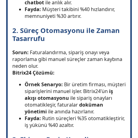
chatbot
ile anlık alır.
Fayda:
Müşteri takibini %40 hızlandırır,
memnuniyeti %30 artırır.
2. Süreç Otomasyonu ile Zaman
Tasarrufu
Sorun:
Faturalandırma, sipariş onayı veya
raporlama gibi manuel süreçler zaman kaybına
neden olur.
Bitrix24 Çözümü:
Örnek Senaryo:
Bir üretim firması, müşteri
siparişlerini manuel işler. Bitrix24’ün
iş
akışı otomasyonu
ile sipariş onayları
otomatikleşir, faturalar
doküman
yönetimi
ile anında hazırlanır.
Fayda:
Rutin süreçleri %35 otomatikleştirir,
iş yükünü %40 azaltır.