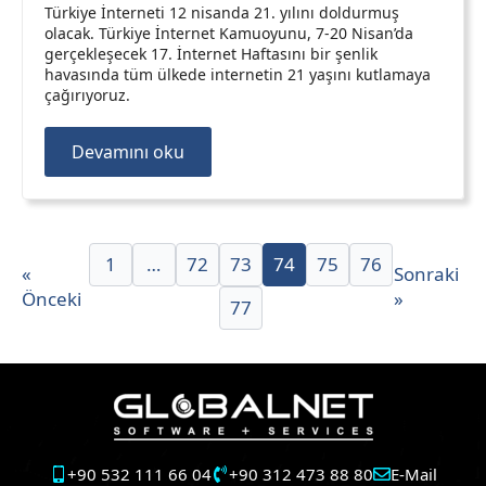
Türkiye İnterneti 12 nisanda 21. yılını doldurmuş
olacak. Türkiye İnternet Kamuoyunu, 7-20 Nisan’da
gerçekleşecek 17. İnternet Haftasını bir şenlik
havasında tüm ülkede internetin 21 yaşını kutlamaya
çağırıyoruz.
Devamını oku
1
…
72
73
74
75
76
«
Sonraki
Önceki
»
77
+90 532 111 66 04
+90 312 473 88 80
E-Mail